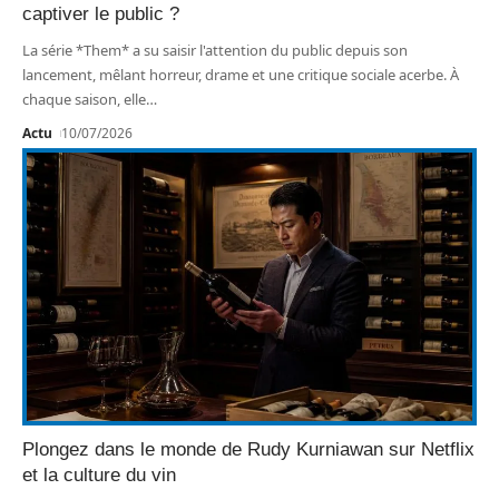
captiver le public ?
La série *Them* a su saisir l'attention du public depuis son
lancement, mêlant horreur, drame et une critique sociale acerbe. À
chaque saison, elle
…
Actu
10/07/2026
Plongez dans le monde de Rudy Kurniawan sur Netflix
et la culture du vin