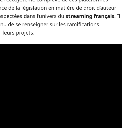
e de la législation en matière de droit d’auteur
espectées dans l’univers du
streaming français
. Il
enu de se renseigner sur les ramifications
 leurs projets.