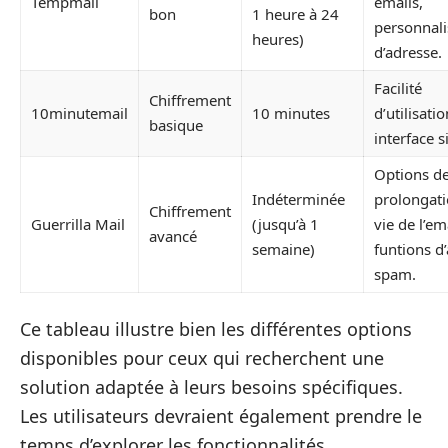
Tempmail
emails,
bon
1 heure à 24
personnali
heures)
d’adresse.
Facilité
Chiffrement
10minutemail
10 minutes
d’utilisatio
basique
interface s
Options d
Indéterminée
prolongati
Chiffrement
Guerrilla Mail
(jusqu’à 1
vie de l’em
avancé
semaine)
funtions d’
spam.
Ce tableau illustre bien les différentes options
disponibles pour ceux qui recherchent une
solution adaptée à leurs besoins spécifiques.
Les utilisateurs devraient également prendre le
temps d’explorer les fonctionnalités