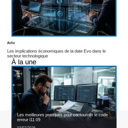
Actu
Les implications économiques de la date Evo dans le
secteur technologique
À la une
Les meilleures pratiques pour contourner le code
Contact
Mentions légales
Sitemap
erreur l11 09
© 2026 | 1gameshop.be
03/07/2026