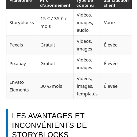
Plateforme
Prix
Type de
Satisfaction
d’abonnement
contenu
client
Vidéos,
15 € / 35 € /
Storyblocks
images,
Varie
mois
audio
Vidéos,
Pexels
Gratuit
Élevée
images
Vidéos,
Pixabay
Gratuit
Élevée
images
Vidéos,
Envato
30 €/mois
images,
Élevée
Elements
templates
LES AVANTAGES ET
INCONVÉNIENTS DE
STORYBLOCKS