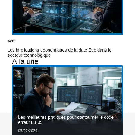
Actu
Les implications économiques de la date Evo dans le
secteur technologique
À la une
Les meilleures pratiques pour contourner le code
Contact
Mentions légales
Sitemap
erreur l11 09
© 2026 | 1gameshop.be
03/07/2026