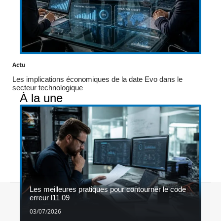
Actu
Les implications économiques de la date Evo dans le
secteur technologique
À la une
Les meilleures pratiques pour contourner le code
Contact
Mentions légales
Sitemap
erreur l11 09
© 2026 | 1gameshop.be
03/07/2026