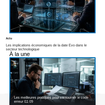
Actu
Les implications économiques de la date Evo dans le
secteur technologique
À la une
Les meilleures pratiques pour contourner le code
Contact
Mentions légales
Sitemap
erreur l11 09