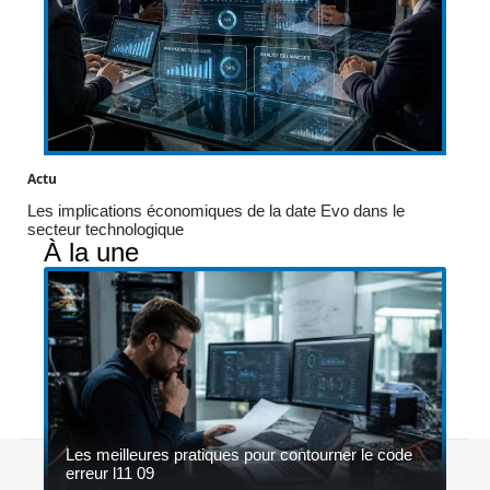
Actu
Les implications économiques de la date Evo dans le
secteur technologique
À la une
Les meilleures pratiques pour contourner le code
Contact
Mentions légales
Sitemap
erreur l11 09