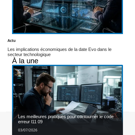
Actu
Les implications économiques de la date Evo dans le
secteur technologique
À la une
Les meilleures pratiques pour contourner le code
Contact
Mentions légales
Sitemap
erreur l11 09
© 2026 | 1gameshop.be
03/07/2026