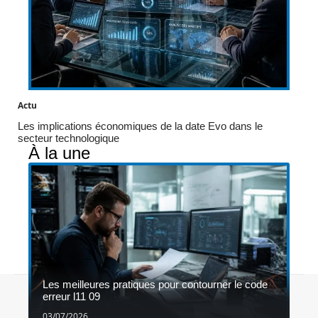
Actu
Les implications économiques de la date Evo dans le
secteur technologique
À la une
Les meilleures pratiques pour contourner le code
Contact
Mentions légales
Sitemap
erreur l11 09
© 2026 | 1gameshop.be
03/07/2026