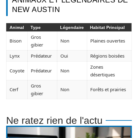
NEW AUSTIN
Animal
Type
Légendaire
Habitat Principal
Gros
Bison
Non
Plaines ouvertes
gibier
Lynx
Prédateur
Oui
Régions boisées
Zones
Coyote
Prédateur
Non
désertiques
Gros
Cerf
Non
Forêts et prairies
gibier
Ne ratez rien de l'actu