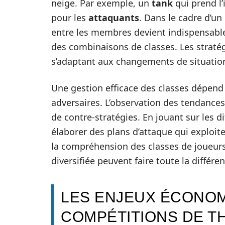
neige. Par exemple, un
tank
qui prend l’
pour les
attaquants
. Dans le cadre d’u
entre les membres devient indispensable p
des combinaisons de classes. Les stratég
s’adaptant aux changements de situations
Une gestion efficace des classes dépend
adversaires. L’observation des tendances
de contre-stratégies. En jouant sur les 
élaborer des plans d’attaque qui exploite
la compréhension des classes de joueurs 
diversifiée peuvent faire toute la différe
LES ENJEUX ÉCONOM
COMPÉTITIONS DE TH