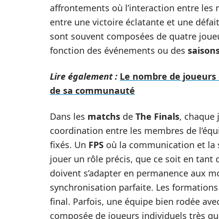
affrontements où l’interaction entre le
entre une victoire éclatante et une défa
sont souvent composées de quatre joueur
fonction des événements ou des
saison
Lire également :
Le nombre de joueurs d
de sa communauté
Dans les
matchs
de
The Finals
, chaque 
coordination entre les membres de l’équi
fixés. Un
FPS
où la communication et la 
jouer un rôle précis, que ce soit en tant
doivent s’adapter en permanence aux mou
synchronisation parfaite. Les formations
final. Parfois, une équipe bien rodée av
composée de joueurs individuels très qua