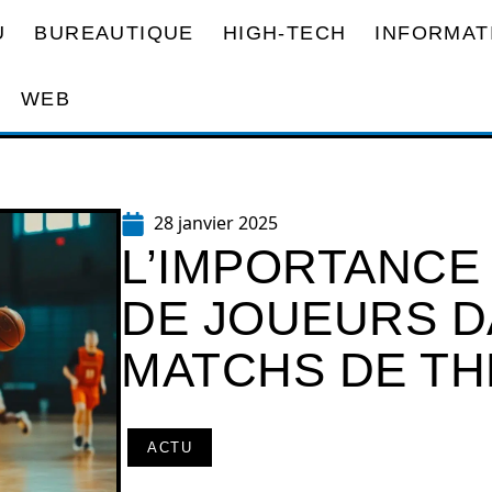
U
BUREAUTIQUE
HIGH-TECH
INFORMAT
WEB
28 janvier 2025
L’IMPORTANCE
DE JOUEURS D
MATCHS DE TH
ACTU