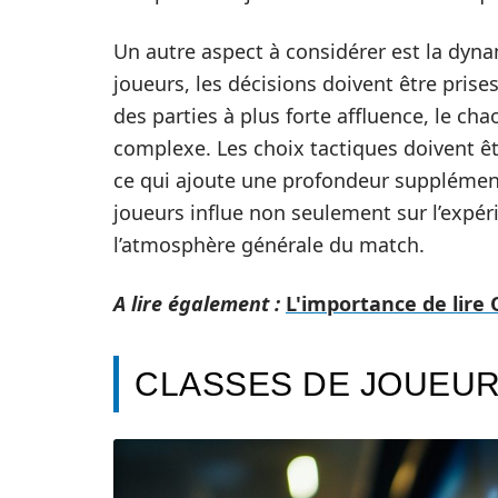
Un autre aspect à considérer est la dyn
joueurs, les décisions doivent être prise
des parties à plus forte affluence, le chao
complexe. Les choix tactiques doivent êt
ce qui ajoute une profondeur suppléme
joueurs influe non seulement sur l’expér
l’atmosphère générale du match.
A lire également :
L'importance de lire 
CLASSES DE JOUEUR