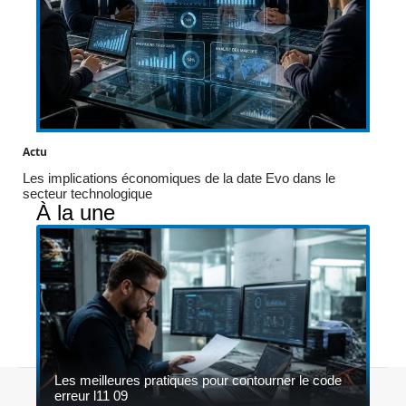
Actu
Les implications économiques de la date Evo dans le
secteur technologique
À la une
Les meilleures pratiques pour contourner le code
Contact
Mentions légales
Sitemap
erreur l11 09