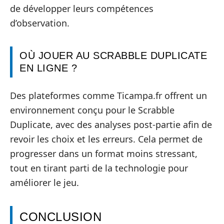
de développer leurs compétences
d’observation.
OÙ JOUER AU SCRABBLE DUPLICATE
EN LIGNE ?
Des plateformes comme Ticampa.fr offrent un
environnement conçu pour le Scrabble
Duplicate, avec des analyses post-partie afin de
revoir les choix et les erreurs. Cela permet de
progresser dans un format moins stressant,
tout en tirant parti de la technologie pour
améliorer le jeu.
CONCLUSION