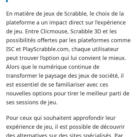
En matière de jeux de Scrabble, le choix de la
plateforme a un impact direct sur l’expérience
de jeu. Entre Clicmouse, Scrabble 3D et les
possibilités offertes par les plateformes comme
ISC et PlayScrabble.com, chaque utilisateur
peut trouver l’option qui lui convient le mieux.
Alors que le numérique continue de
transformer le paysage des jeux de société, il
est essentiel de se familiariser avec ces
nouvelles options pour tirer le meilleur parti de
ses sessions de jeu.
Pour ceux qui souhaitent approfondir leur
expérience de jeu, il est possible de découvrir
des alternatives sur des sites spécialisés. Par