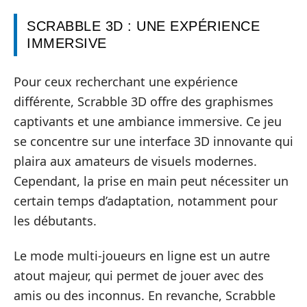
SCRABBLE 3D : UNE EXPÉRIENCE
IMMERSIVE
Pour ceux recherchant une expérience
différente, Scrabble 3D offre des graphismes
captivants et une ambiance immersive. Ce jeu
se concentre sur une interface 3D innovante qui
plaira aux amateurs de visuels modernes.
Cependant, la prise en main peut nécessiter un
certain temps d’adaptation, notamment pour
les débutants.
Le mode multi-joueurs en ligne est un autre
atout majeur, qui permet de jouer avec des
amis ou des inconnus. En revanche, Scrabble