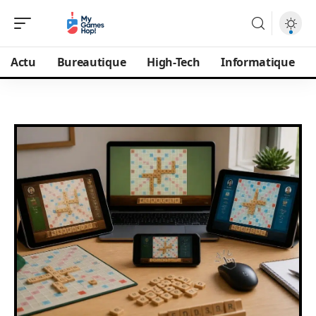
Actu
Bureautique
High-Tech
Informatique