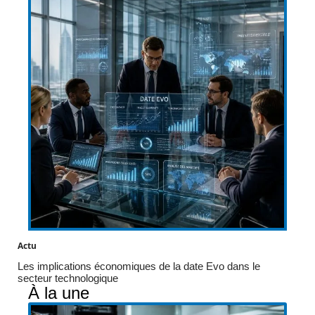
Actu
Les implications économiques de la date Evo dans le
secteur technologique
À la une