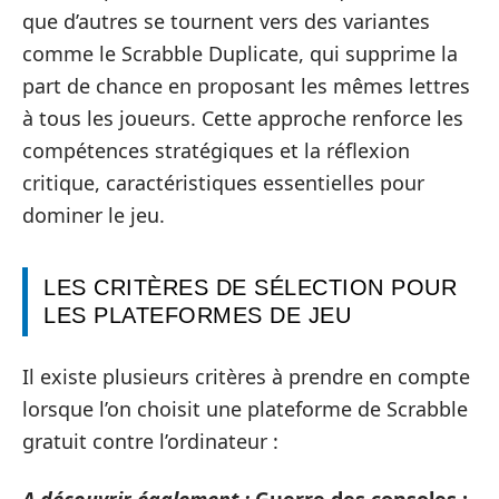
que d’autres se tournent vers des variantes
comme le Scrabble Duplicate, qui supprime la
part de chance en proposant les mêmes lettres
à tous les joueurs. Cette approche renforce les
compétences stratégiques et la réflexion
critique, caractéristiques essentielles pour
dominer le jeu.
LES CRITÈRES DE SÉLECTION POUR
LES PLATEFORMES DE JEU
Il existe plusieurs critères à prendre en compte
lorsque l’on choisit une plateforme de Scrabble
gratuit contre l’ordinateur :
A découvrir également :
Guerre des consoles :