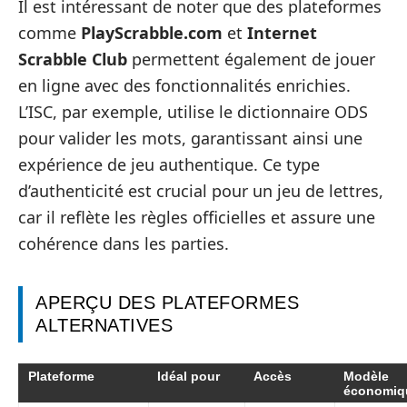
Il est intéressant de noter que des plateformes
comme
PlayScrabble.com
et
Internet
Scrabble Club
permettent également de jouer
en ligne avec des fonctionnalités enrichies.
L’ISC, par exemple, utilise le dictionnaire ODS
pour valider les mots, garantissant ainsi une
expérience de jeu authentique. Ce type
d’authenticité est crucial pour un jeu de lettres,
car il reflète les règles officielles et assure une
cohérence dans les parties.
APERÇU DES PLATEFORMES
ALTERNATIVES
Plateforme
Idéal pour
Accès
Modèle
économiq