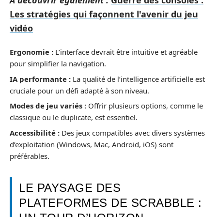
Les stratégies qui façonnent l'avenir du jeu
vidéo
Ergonomie :
L’interface devrait être intuitive et agréable
pour simplifier la navigation.
IA performante :
La qualité de l’intelligence artificielle est
cruciale pour un défi adapté à son niveau.
Modes de jeu variés :
Offrir plusieurs options, comme le
classique ou le duplicate, est essentiel.
Accessibilité :
Des jeux compatibles avec divers systèmes
d’exploitation (Windows, Mac, Android, iOS) sont
préférables.
LE PAYSAGE DES
PLATEFORMES DE SCRABBLE :