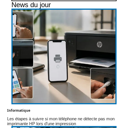
News du jour
Informatique
Les étapes à suivre si mon téléphone ne détecte pas mon
imprimante HP lors d’une impression