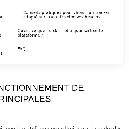
Conseils pratiques pour choisir un tracker
ar
adapté sur Trackr.fr selon vos besoins
Qu’est-ce que Trackr.fr et à quoi sert cette
e
plateforme ?
FAQ
es
NCTIONNEMENT DE
RINCIPALES
lair que la plateforme ne se limite pas à vendre des