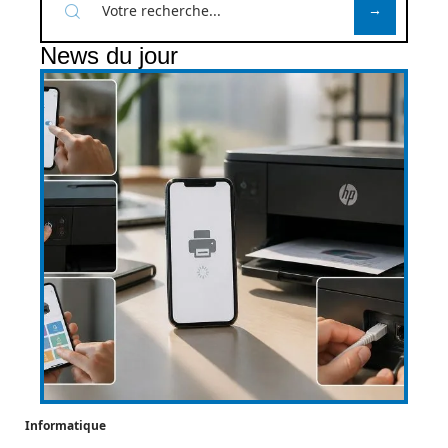
News du jour
Informatique