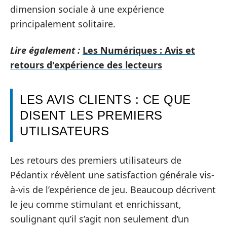
dimension sociale à une expérience
principalement solitaire.
Lire également :
Les Numériques : Avis et
retours d'expérience des lecteurs
LES AVIS CLIENTS : CE QUE
DISENT LES PREMIERS
UTILISATEURS
Les retours des premiers utilisateurs de
Pédantix révèlent une satisfaction générale vis-
à-vis de l’expérience de jeu. Beaucoup décrivent
le jeu comme stimulant et enrichissant,
soulignant qu’il s’agit non seulement d’un