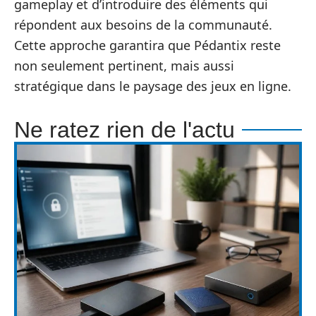
gameplay et d’introduire des éléments qui
répondent aux besoins de la communauté.
Cette approche garantira que Pédantix reste
non seulement pertinent, mais aussi
stratégique dans le paysage des jeux en ligne.
Ne ratez rien de l'actu