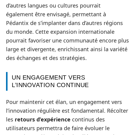
d’autres langues ou cultures pourrait
également être envisagé, permettant à
Pédantix de s’implanter dans d’autres régions
du monde. Cette expansion internationale
pourrait favoriser une communauté encore plus
large et divergente, enrichissant ainsi la variété
des échanges et des stratégies.
UN ENGAGEMENT VERS
L’INNOVATION CONTINUE
Pour maintenir cet élan, un engagement vers
l’innovation régulière est fondamental. Récolter
les
retours d’expérience
continus des
utilisateurs permettra de faire évoluer le