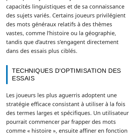
capacités linguistiques et de sa connaissance
des sujets variés. Certains joueurs privilégient
des mots généraux relatifs à des thèmes
vastes, comme l’histoire ou la géographie,
tandis que d’autres s’engagent directement
dans des essais plus ciblés.
TECHNIQUES D’OPTIMISATION DES
ESSAIS
Les joueurs les plus aguerris adoptent une
stratégie efficace consistant à utiliser à la fois
des termes larges et spécifiques. Un utilisateur
pourrait commencer par frapper des mots
comme « histoire », ensuite affiner en fonction