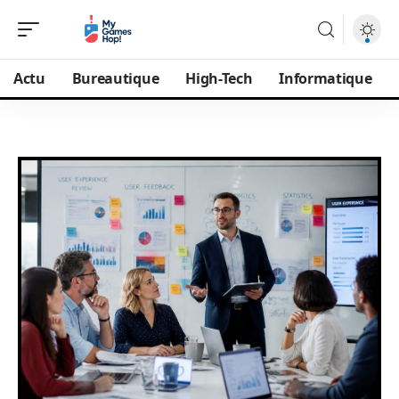
Actu
Bureautique
High-Tech
Informatique