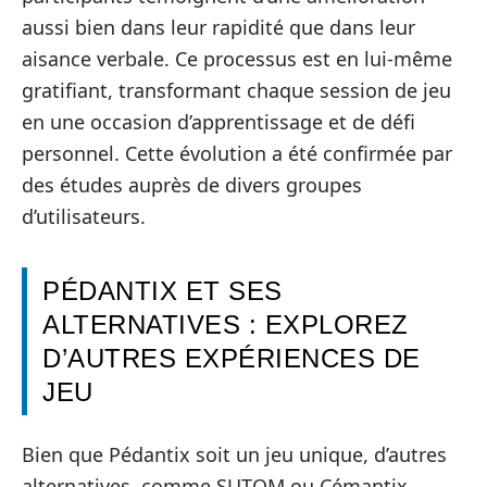
aussi bien dans leur rapidité que dans leur
aisance verbale. Ce processus est en lui-même
gratifiant, transformant chaque session de jeu
en une occasion d’apprentissage et de défi
personnel. Cette évolution a été confirmée par
des études auprès de divers groupes
d’utilisateurs.
PÉDANTIX ET SES
ALTERNATIVES : EXPLOREZ
D’AUTRES EXPÉRIENCES DE
JEU
Bien que Pédantix soit un jeu unique, d’autres
alternatives, comme SUTOM ou Cémantix,