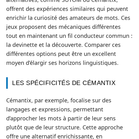
offrent des expériences similaires qui peuvent
enrichir la curiosité des amateurs de mots. Ces
jeux proposent des mécaniques différentes
tout en maintenant un fil conducteur commun :
la devinette et la découverte. Comparer ces
différentes options peut être un excellent
moyen d’élargir ses horizons linguistiques.
LES SPÉCIFICITÉS DE CÉMANTIX
Cémantix, par exemple, focalise sur des
langages et expressions, permettant
d’approcher les mots à partir de leur sens
plutôt que de leur structure. Cette approche
offre une alternatif enrichissante, en