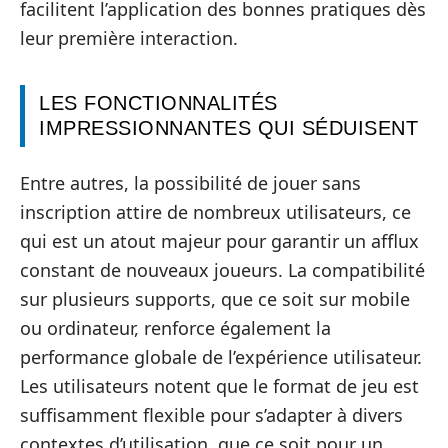
facilitent l’application des bonnes pratiques dès
leur première interaction.
LES FONCTIONNALITÉS
IMPRESSIONNANTES QUI SÉDUISENT
Entre autres, la possibilité de jouer sans
inscription attire de nombreux utilisateurs, ce
qui est un atout majeur pour garantir un afflux
constant de nouveaux joueurs. La compatibilité
sur plusieurs supports, que ce soit sur mobile
ou ordinateur, renforce également la
performance globale de l’expérience utilisateur.
Les utilisateurs notent que le format de jeu est
suffisamment flexible pour s’adapter à divers
contextes d’utilisation, que ce soit pour un