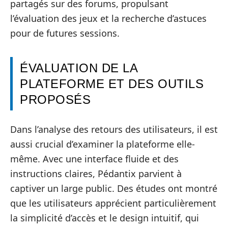
partagés sur des forums, propulsant
l’évaluation des jeux et la recherche d’astuces
pour de futures sessions.
ÉVALUATION DE LA
PLATEFORME ET DES OUTILS
PROPOSÉS
Dans l’analyse des retours des utilisateurs, il est
aussi crucial d’examiner la plateforme elle-
même. Avec une interface fluide et des
instructions claires, Pédantix parvient à
captiver un large public. Des études ont montré
que les utilisateurs apprécient particulièrement
la simplicité d’accès et le design intuitif, qui