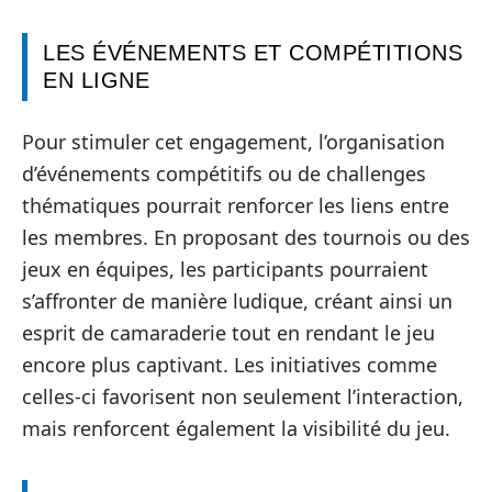
LES ÉVÉNEMENTS ET COMPÉTITIONS
EN LIGNE
Pour stimuler cet engagement, l’organisation
d’événements compétitifs ou de challenges
thématiques pourrait renforcer les liens entre
les membres. En proposant des tournois ou des
jeux en équipes, les participants pourraient
s’affronter de manière ludique, créant ainsi un
esprit de camaraderie tout en rendant le jeu
encore plus captivant. Les initiatives comme
celles-ci favorisent non seulement l’interaction,
mais renforcent également la visibilité du jeu.