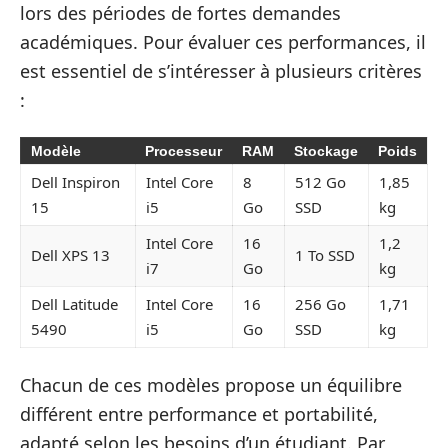
lors des périodes de fortes demandes
académiques. Pour évaluer ces performances, il
est essentiel de s’intéresser à plusieurs critères
:
Modèle
Processeur
RAM
Stockage
Poids
Dell Inspiron
Intel Core
8
512 Go
1,85
15
i5
Go
SSD
kg
Intel Core
16
1,2
Dell XPS 13
1 To SSD
i7
Go
kg
Dell Latitude
Intel Core
16
256 Go
1,71
5490
i5
Go
SSD
kg
Chacun de ces modèles propose un équilibre
différent entre performance et portabilité,
adapté selon les besoins d’un étudiant. Par