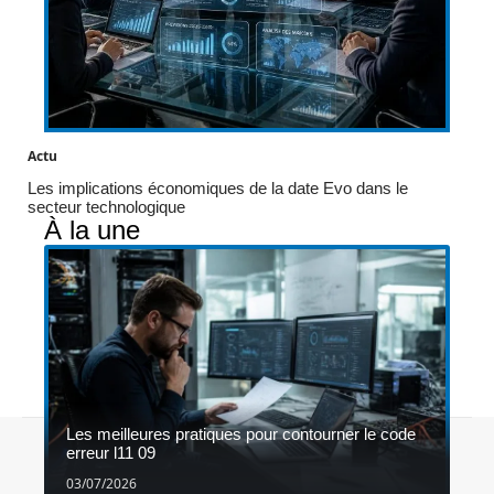
Actu
Les implications économiques de la date Evo dans le
secteur technologique
À la une
Les meilleures pratiques pour contourner le code
Contact
Mentions légales
Sitemap
erreur l11 09
© 2026 | 1gameshop.be
03/07/2026