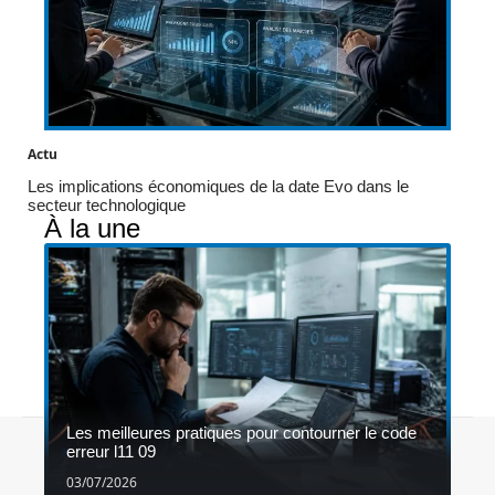
Actu
Les implications économiques de la date Evo dans le
secteur technologique
À la une
Les meilleures pratiques pour contourner le code
Contact
Mentions légales
Sitemap
erreur l11 09
© 2026 | 1gameshop.be
03/07/2026