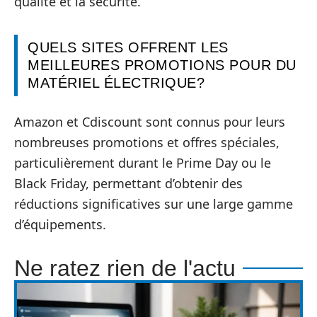
qualité et la sécurité.
QUELS SITES OFFRENT LES
MEILLEURES PROMOTIONS POUR DU
MATÉRIEL ÉLECTRIQUE?
Amazon et Cdiscount sont connus pour leurs
nombreuses promotions et offres spéciales,
particulièrement durant le Prime Day ou le
Black Friday, permettant d’obtenir des
réductions significatives sur une large gamme
d’équipements.
Ne ratez rien de l'actu