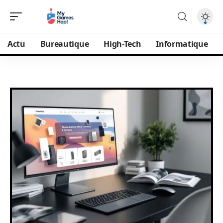
Actu
Bureautique
High-Tech
Informatique