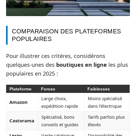
COMPARAISON DES PLATEFORMES
POPULAIRES
Pour illustrer ces critères, considérons
quelques-unes des
boutiques en ligne
les plus
populaires en 2025 :
Plateforme
Forces
Faiblesses
Large choix,
Moins spécialisé
Amazon
expédition rapide
dans l’électrique
Spécialisé, bons
Tarifs parfois plus
Castorama
conseils et guides
élevés
Leroy
Vaste catalogue,
Disponibilité des