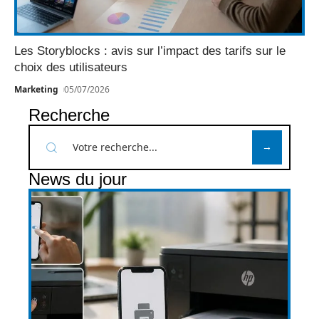
Les Storyblocks : avis sur l’impact des tarifs sur le
choix des utilisateurs
Marketing
05/07/2026
Recherche
News du jour