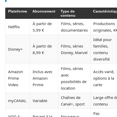
Plateforme
Abonnement
Type de
Caractéristiq
contenu
À partir de
Films, séries,
Productions
Netflix
5,99 €
documentaires
originales, 4
Idéal pour
À partir de
Films, séries
familles,
Disney+
8,99 €
Disney, Marvel
contenu
diversifié
Films, séries
Amazon
Inclus avec
Accès varié,
avec
Prime
Amazon
options à la
possibilités de
Video
Prime
carte
location
Chaînes de
Large offre d
myCANAL
Variable
Canal+, sport
contenu
Pas
VOD à
Payant à la
Nouveaux