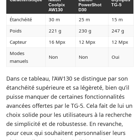
Coolpix
PowerShot
TG-5
AW130
D30
Étanchéité
30 m
25 m
15 m
Poids
221 g
230 g
247 g
Capteur
16 Mpx
12 Mpx
12 Mpx
Modes
Non
Non
Oui
manuels
Dans ce tableau, l’AW130 se distingue par son
étanchéité supérieure et sa légèreté, bien qu’il
puisse manquer de certaines fonctionnalités
avancées offertes par le TG-5. Cela fait de lui un
choix solide pour les utilisateurs à la recherche
de simplicité et de robustesse. En revanche,
pour ceux qui souhaitent personnaliser leurs