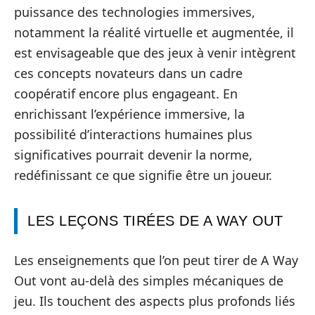
puissance des technologies immersives,
notamment la réalité virtuelle et augmentée, il
est envisageable que des jeux à venir intègrent
ces concepts novateurs dans un cadre
coopératif encore plus engageant. En
enrichissant l’expérience immersive, la
possibilité d’interactions humaines plus
significatives pourrait devenir la norme,
redéfinissant ce que signifie être un joueur.
LES LEÇONS TIRÉES DE A WAY OUT
Les enseignements que l’on peut tirer de A Way
Out vont au-delà des simples mécaniques de
jeu. Ils touchent des aspects plus profonds liés