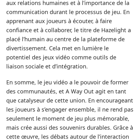
aux relations humaines et à l’importance de la
communication durant le processus de jeu. En
apprenant aux joueurs à écouter, à faire
confiance et à collaborer, le titre de Hazelight a
placé l’humain au centre de la plateforme de
divertissement. Cela met en lumière le
potentiel des jeux vidéo comme outils de
liaison sociale et d’intégration.
En somme, le jeu vidéo a le pouvoir de former
des communautés, et A Way Out agit en tant
que catalyseur de cette union. En encourageant
les joueurs à s’engager ensemble, il ne rend pas
seulement le moment de jeu plus mémorable,
mais crée aussi des souvenirs durables. Grâce à
cette œuvre, les débats autour de l’interaction