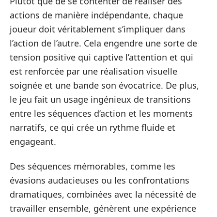
Plutôt que de se contenter de réaliser des
actions de manière indépendante, chaque
joueur doit véritablement s’impliquer dans
l’action de l’autre. Cela engendre une sorte de
tension positive qui captive l’attention et qui
est renforcée par une réalisation visuelle
soignée et une bande son évocatrice. De plus,
le jeu fait un usage ingénieux de transitions
entre les séquences d’action et les moments
narratifs, ce qui crée un rythme fluide et
engageant.
Des séquences mémorables, comme les
évasions audacieuses ou les confrontations
dramatiques, combinées avec la nécessité de
travailler ensemble, génèrent une expérience