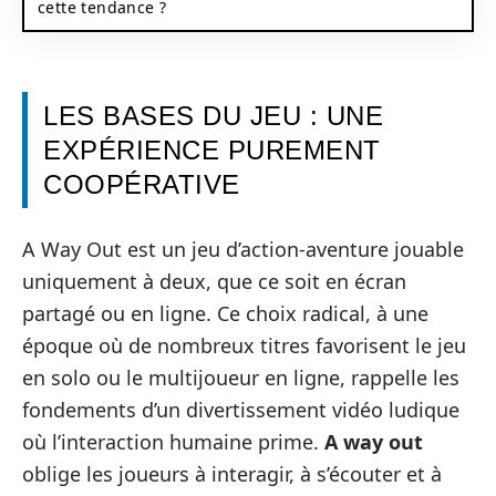
cette tendance ?
LES BASES DU JEU : UNE
EXPÉRIENCE PUREMENT
COOPÉRATIVE
A Way Out est un jeu d’action-aventure jouable
uniquement à deux, que ce soit en écran
partagé ou en ligne. Ce choix radical, à une
époque où de nombreux titres favorisent le jeu
en solo ou le multijoueur en ligne, rappelle les
fondements d’un divertissement vidéo ludique
où l’interaction humaine prime.
A way out
oblige les joueurs à interagir, à s’écouter et à