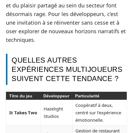
et du plaisir partagé au sein du secteur font
désormais rage. Pour les développeurs, c’est
une invitation à se réinventer sans cesse et à
oser explorer de nouveaux horizons narratifs et
techniques.
QUELLES AUTRES
EXPÉRIENCES MULTIJOUEURS
SUIVENT CETTE TENDANCE ?
Titre du jeu
Développeur
Particularité
Coopératif à deux,
Hazelight
It Takes Two
centré sur l’expérience
Studios
émotionnelle.
Gestion de restaurant