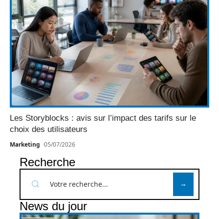
Les Storyblocks : avis sur l’impact des tarifs sur le
choix des utilisateurs
Marketing
05/07/2026
Recherche
News du jour