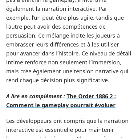
également la narration interactive. Par
exemple, l’un peut être plus agile, tandis que
l’autre peut avoir des compétences de
persuasion. Ce mélange incite les joueurs à
embrasser leurs différences et à les utiliser
pour avancer dans l’histoire. Ce niveau de détail
intime renforce non seulement l’immersion,
mais crée également une tension narrative qui
rend chaque décision plus significative.
A lire en complément :
The Order 1886 2 :
Comment le gameplay pourrait évoluer
Les développeurs ont compris que la narration
interactive est essentielle pour maintenir