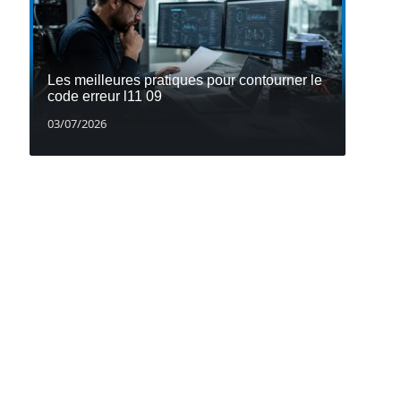
Les meilleures pratiques pour contourner le
code erreur l11 09
03/07/2026