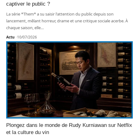
captiver le public ?
La série *Them* a su saisir l'attention du public depuis son
lancement, mêlant horreur, drame et une critique sociale acerbe. À
chaque saison, elle
…
Actu
10/07/2026
Plongez dans le monde de Rudy Kurniawan sur Netflix
et la culture du vin